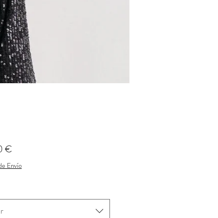
Precio
0 €
 de Envío
r