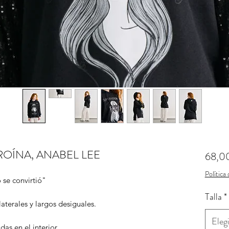
OÍNA, ANABEL LEE
68,0
Política
 se convirtió"
Talla
*
aterales y largos desiguales.
Elegi
as en el interior.