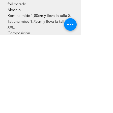
foil dorado.
Modelo
Romina mide 1,80cm y lleva la talla S.
Tatiana mide 1,75cm y lleva la talla
XXL.
Composición
100% Algodón
Cuidados
Como indica la etiqueta interior, esta
prenda se aconseja, lavar y planchar
del revés, en un programa corto, con
una temperatura inferior a los 30º, con
un centrifugado inferior 1000 rpm y
planchar del revés y a baja
temperatura.
PARA UN CUIDADO EXTRA: lavar
dentro de una bolsa de lavado.