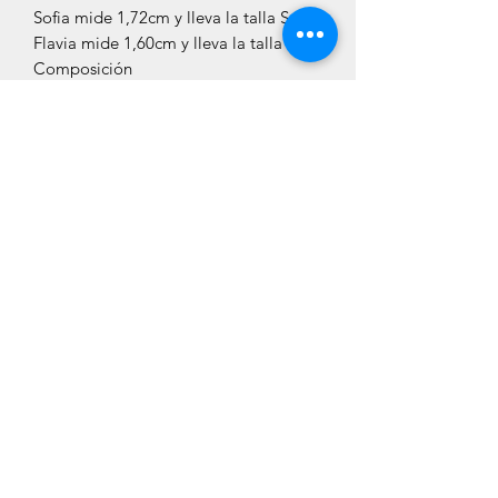
Sofia mide 1,72cm y lleva la talla S.
Flavia mide 1,60cm y lleva la talla XXL.
Composición
95% Viscosa y 5% Elastano
Cuidados
Como indica la etiqueta interior, esta
prenda se aconseja, lavar y planchar
del revés, en un programa corto, con
una temperatura inferior a los 30º, con
un centrifugado inferior 1000 rpm y
planchar a baja temperatura.
PARA UN CUIDADO EXTRA: lavar
dentro de una bolsa de lavado.
LA SECADORA ESTA
TERMINANTEMENTE PROHIBIDA.
Política de Devolución